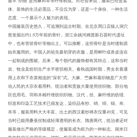
最早“织物”是用麻和草等纤维制成。对社会来说，服装已经是遮
体、装饰的生活必需品，不仅仅为穿，还是一个身份、一种生活
态度、一个展示个人魅力的表现。
中国服装历史悠久，可追溯到远古时期。在北京周口店猿人洞穴
曾发掘出约1.8万年前的骨针。浙江余姚河姆渡新石器时代遗址
中，也有管状骨针等物出土。可以推断，这些骨针是当时缝制原
始衣服用的。中国人的祖先最初穿的衣服，是用树叶或兽皮连在
一起制成的围裙。后来，每个朝代的服饰都有其特点，这和当时
农、牧业及纺织生产水平密切相关。春秋战国时期，男女衣着通
用上衣和下衣裳相连的“深衣”式。大麻、苎麻和葛织物是广大劳
动人民的大宗衣着用料。统治者和贵族大量使用丝织物。部分地
区也用毛、羽和木棉纤维纺织织物。汉代，丝、麻纤维的纺绩、
织造和印染工艺技术已很发达，染织品有纱、绡、绢、锦、布、
帛等，服装用料大大丰富。出土的西汉素纱禅衣仅重49克，可见
当时已能用桑蚕丝制成轻薄透明的长衣。隋唐两代，统治者还对
服装做出严格的等级规定，使服装成为权力的一种标志。闹米日